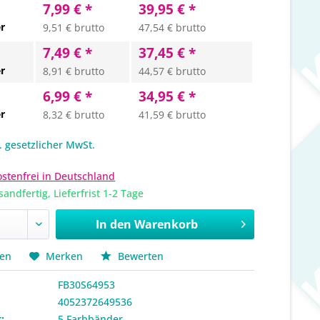
7,99 € *
39,95 € *
r
9,51 € brutto
47,54 € brutto
7,49 € *
37,45 € *
r
8,91 € brutto
44,57 € brutto
6,99 € *
34,95 € *
r
8,32 € brutto
41,59 € brutto
l. gesetzlicher MwSt.
stenfrei in Deutschland
sandfertig, Lieferfrist 1-2 Tage
In den
Warenkorb
hen
Merken
Bewerten
FB30S64953
4052372649536
:
5 Farbbänder