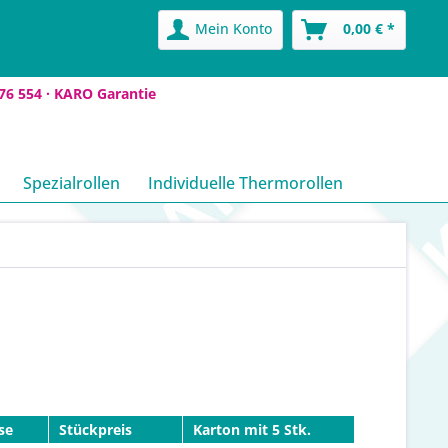
Mein Konto
0,00 € *
76 554 ·
KARO Garantie
Spezialrollen
Individuelle Thermorollen
se
Stückpreis
Karton mit 5 Stk.