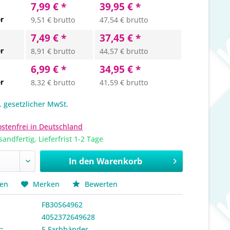
7,99 € *
39,95 € *
r
9,51 € brutto
47,54 € brutto
7,49 € *
37,45 € *
r
8,91 € brutto
44,57 € brutto
6,99 € *
34,95 € *
r
8,32 € brutto
41,59 € brutto
l. gesetzlicher MwSt.
stenfrei in Deutschland
sandfertig, Lieferfrist 1-2 Tage
In den
Warenkorb
hen
Merken
Bewerten
FB30S64962
4052372649628
:
5 Farbbänder