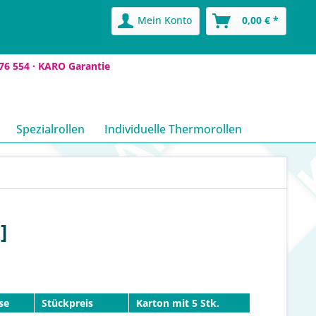
Mein Konto
0,00 € *
76 554 ·
KARO Garantie
Spezialrollen
Individuelle Thermorollen
]
se
Stückpreis
Karton mit 5 Stk.