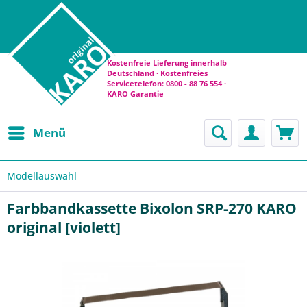
Kostenfreie Lieferung innerhalb
Deutschland · Kostenfreies
Servicetelefon: 0800 - 88 76 554 ·
KARO Garantie
Menü
Modellauswahl
Farbbandkassette Bixolon SRP-270 KARO
original [violett]