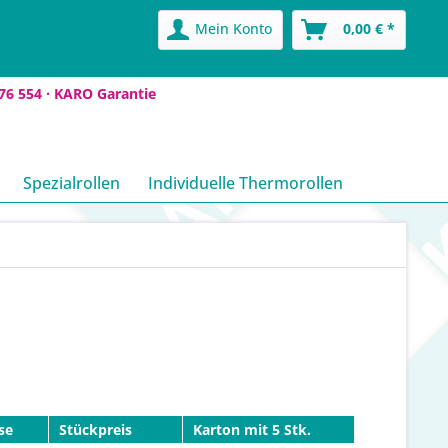
Mein Konto
0,00 € *
76 554 ·
KARO Garantie
Spezialrollen
Individuelle Thermorollen
se
Stückpreis
Karton mit 5 Stk.