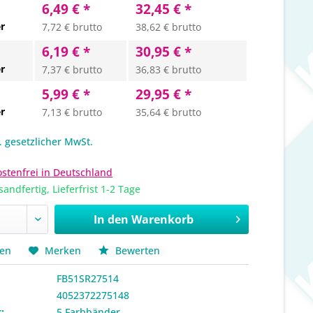
6,49 € *
32,45 € *
r
7,72 € brutto
38,62 € brutto
6,19 € *
30,95 € *
r
7,37 € brutto
36,83 € brutto
5,99 € *
29,95 € *
r
7,13 € brutto
35,64 € brutto
l. gesetzlicher MwSt.
stenfrei in Deutschland
sandfertig, Lieferfrist 1-2 Tage
In den
Warenkorb
hen
Merken
Bewerten
FB51SR27514
4052372275148
:
5 Farbbänder