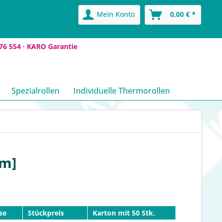
Mein Konto
0,00 € *
76 554 ·
KARO Garantie
Spezialrollen
Individuelle Thermorollen
0m]
se
Stückpreis
Karton mit 50 Stk.