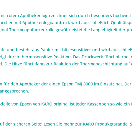
 mit rotem Apothekenlogo zeichnet sich durch besonders hochwerti
ollen mit Apothekenlogoaufdruck wird ausschließlich Qualitätspap
nal Thermoapothekenrolle gewährleistet die Langlebigkeit der p
te und besteht aus Papier mit hitzesensitiver und wird ausschließ
olgt durch thermosensitive Reaktion. Das Druckwerk führt hierbei 
rd. Die Hitze führt dann zur Reaktion der Thermobeschichtung au
inn für den Apotheker der einen Epson TMJ 8000 im Einsatz hat. 
 angesprochen.
elle von Epson von KARO original ist jeder Kassenbon so wie ein Bo
auf der sicheren Seite! Lesen Sie mehr zur KARO Produktgarantie,