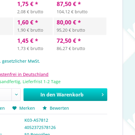
1,75 € *
87,50 € *
2,08 € brutto
104,12 € brutto
1,60 € *
80,00 € *
1,90 € brutto
95,20 € brutto
1,45 € *
72,50 € *
1,73 € brutto
86,27 € brutto
l. gesetzlicher MwSt.
stenfrei in Deutschland
sandfertig, Lieferfrist 1-2 Tage
In den
Warenkorb
hen
Merken
Bewerten
K03-A57812
4052372578126
:
50 Bonrollen