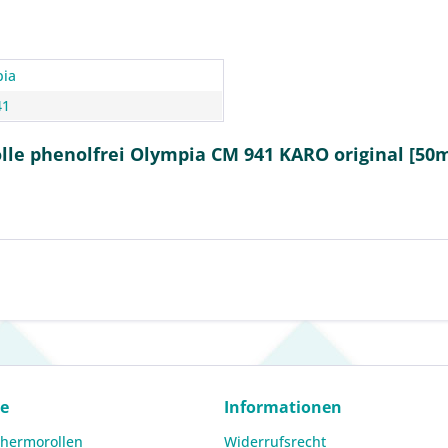
ia
41
le phenolfrei Olympia CM 941 KARO original [50
ce
Informationen
Thermorollen
Widerrufsrecht