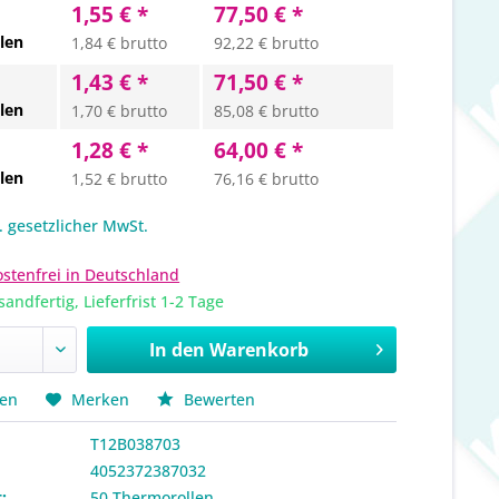
1,55 € *
77,50 € *
len
1,84 € brutto
92,22 € brutto
1,43 € *
71,50 € *
len
1,70 € brutto
85,08 € brutto
1,28 € *
64,00 € *
len
1,52 € brutto
76,16 € brutto
l. gesetzlicher MwSt.
stenfrei in Deutschland
sandfertig, Lieferfrist 1-2 Tage
In den
Warenkorb
hen
Merken
Bewerten
T12B038703
4052372387032
:
50 Thermorollen