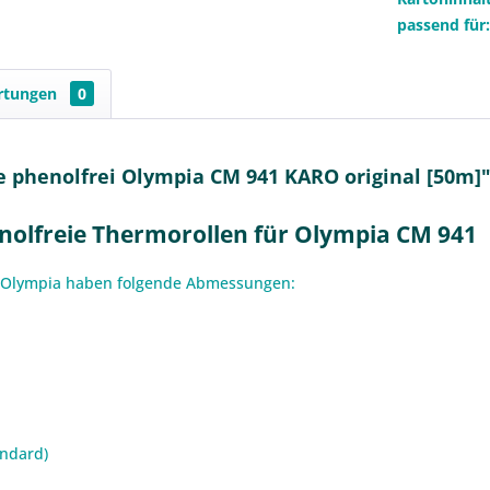
passend für
rtungen
0
 phenolfrei Olympia CM 941 KARO original [50m]
olfreie Thermorollen für Olympia CM 941
1 Olympia haben folgende Abmessungen:
andard)