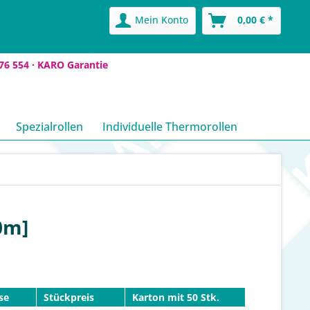
Mein Konto
0,00 € *
76 554 ·
KARO Garantie
Spezialrollen
Individuelle Thermorollen
0m]
se
Stückpreis
Karton mit 50 Stk.