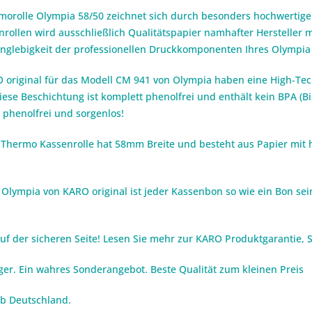
orolle Olympia 58/50 zeichnet sich durch besonders hochwertige 
rollen wird ausschließlich Qualitätspapier namhafter Hersteller m
Langlebigkeit der professionellen Druckkomponenten Ihres Olympia
original für das Modell CM 941 von Olympia haben eine High-Tec
se Beschichtung ist komplett phenolfrei und enthält kein BPA (Bi
 phenolfrei und sorgenlos!
 Thermo Kassenrolle hat 58mm Breite und besteht aus Papier mit h
lympia von KARO original ist jeder Kassenbon so wie ein Bon sein 
auf der sicheren Seite! Lesen Sie mehr zur KARO Produktgarantie,
iger. Ein wahres Sonderangebot. Beste Qualität zum kleinen Preis
lb Deutschland.