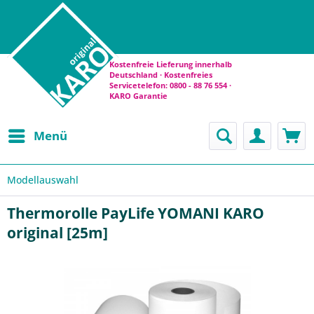
Kostenfreie Lieferung innerhalb
Deutschland · Kostenfreies
Servicetelefon: 0800 - 88 76 554 ·
KARO Garantie
Menü
Modellauswahl
Thermorolle PayLife YOMANI KARO
original [25m]