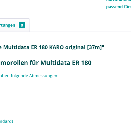
passend für
rtungen
0
 Multidata ER 180 KARO original [37m]"
orollen für Multidata ER 180
 haben folgende Abmessungen:
andard)