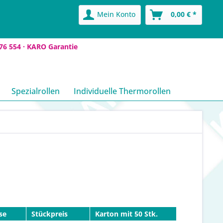
Mein Konto
0,00 € *
76 554 ·
KARO Garantie
Spezialrollen
Individuelle Thermorollen
se
Stückpreis
Karton mit 50 Stk.