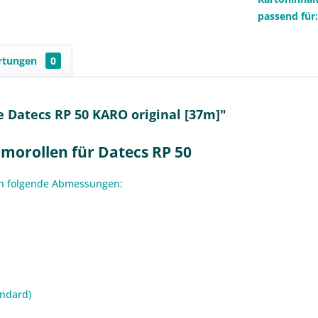
passend für
rtungen
0
 Datecs RP 50 KARO original [37m]"
morollen für Datecs RP 50
en folgende Abmessungen:
andard)