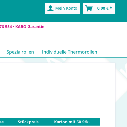
Mein Konto
0,00 € *
76 554 ·
KARO Garantie
Spezialrollen
Individuelle Thermorollen
se
Stückpreis
Karton mit 50 Stk.