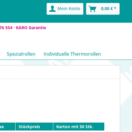
Mein Konto
0,00 € *
76 554 ·
KARO Garantie
Spezialrollen
Individuelle Thermorollen
se
Stückpreis
Karton mit 50 Stk.