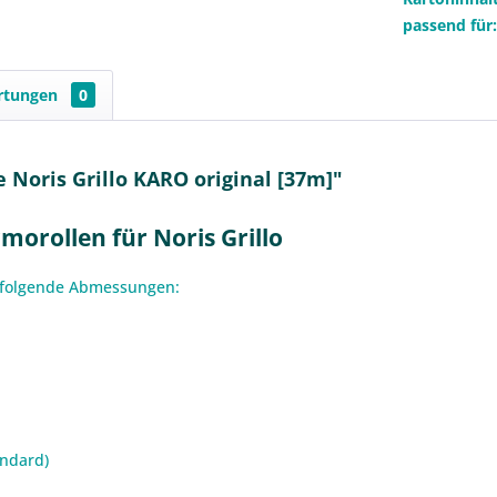
passend für
rtungen
0
Noris Grillo KARO original [37m]"
orollen für Noris Grillo
n folgende Abmessungen:
andard)