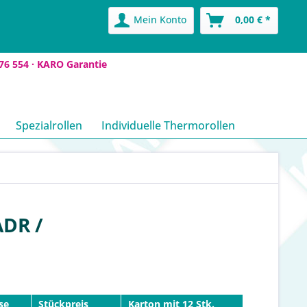
Mein Konto
0,00 € *
76 554 ·
KARO Garantie
Spezialrollen
Individuelle Thermorollen
ADR /
se
Stückpreis
Karton mit 12 Stk.