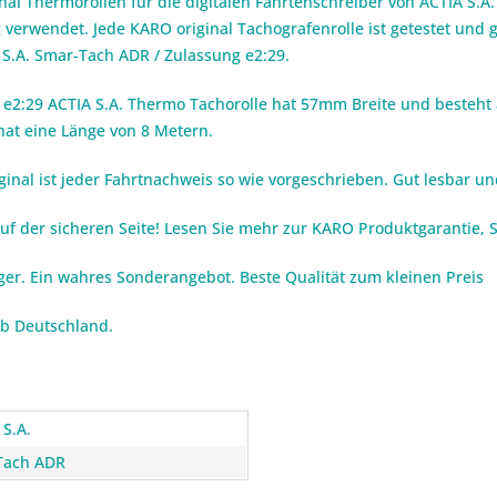
inal Thermorollen für die digitalen Fahrtenschreiber von ACTIA S.A
g verwendet. Jede KARO original Tachografenrolle ist getestet und g
S.A. Smar-Tach ADR / Zulassung e2:29.
e2:29 ACTIA S.A. Thermo Tachorolle hat 57mm Breite und besteht a
hat eine Länge von 8 Metern.
inal ist jeder Fahrtnachweis so wie vorgeschrieben. Gut lesbar und
auf der sicheren Seite! Lesen Sie mehr zur KARO Produktgarantie,
iger. Ein wahres Sonderangebot. Beste Qualität zum kleinen Preis
lb Deutschland.
 S.A.
Tach ADR