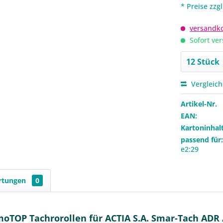
* Preise zzg
versandko
Sofort ver
Vergleic
Artikel-Nr.
EAN:
Kartoninhalt
passend für
e2:29
rtungen
0
TOP Tachrorollen für ACTIA S.A. Smar-Tach ADR /