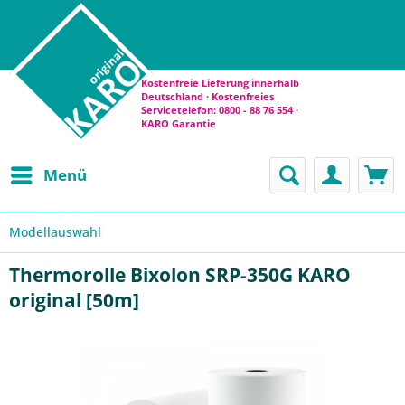
Kostenfreie Lieferung innerhalb
Deutschland · Kostenfreies
Servicetelefon: 0800 - 88 76 554 ·
KARO Garantie
Menü
Modellauswahl
Thermorolle Bixolon SRP-350G KARO
original [50m]