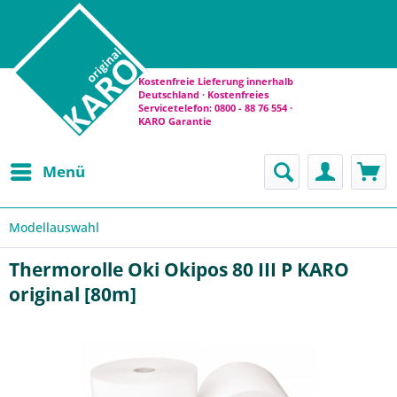
Kostenfreie Lieferung innerhalb
Deutschland · Kostenfreies
Servicetelefon: 0800 - 88 76 554 ·
KARO Garantie
Menü
Modellauswahl
Thermorolle Oki Okipos 80 III P KARO
original [80m]