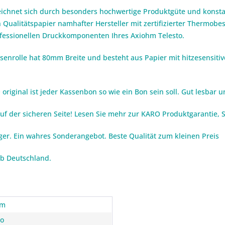
eichnet sich durch besonders hochwertige Produktgüte und konstan
 Qualitätspapier namhafter Hersteller mit zertifizierter Thermob
rofessionellen Druckkomponenten Ihres Axiohm Telesto.
enrolle hat 80mm Breite und besteht aus Papier mit hitzesensiti
iginal ist jeder Kassenbon so wie ein Bon sein soll. Gut lesbar un
auf der sicheren Seite! Lesen Sie mehr zur KARO Produktgarantie,
iger. Ein wahres Sonderangebot. Beste Qualität zum kleinen Preis
lb Deutschland.
hm
to