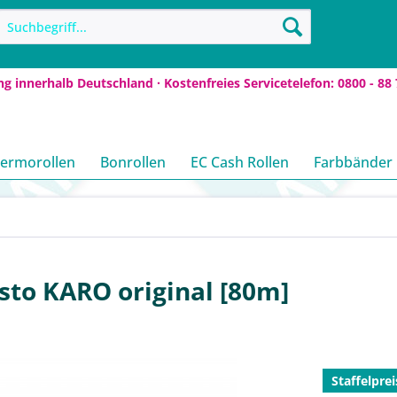
ng innerhalb Deutschland · Kostenfreies Servicetelefon: 0800 - 88 
ermorollen
Bonrollen
EC Cash Rollen
Farbbänder
to KARO original [80m]
Staffelprei