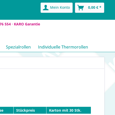
Mein Konto
0,00 € *
76 554 ·
KARO Garantie
Spezialrollen
Individuelle Thermorollen
se
Stückpreis
Karton mit 30 Stk.