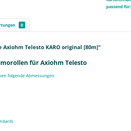
passend für
rtungen
0
 Axiohm Telesto KARO original [80m]"
morollen für Axiohm Telesto
aben folgende Abmessungen:
andard)