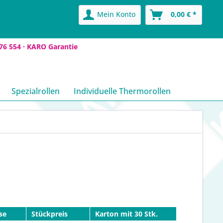
Mein Konto
0,00 € *
76 554 ·
KARO Garantie
Spezialrollen
Individuelle Thermorollen
se
Stückpreis
Karton mit 30 Stk.