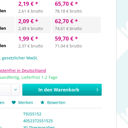
2,19 € *
65,70 € *
len
2,61 € brutto
78,18 € brutto
2,09 € *
62,70 € *
len
2,49 € brutto
74,61 € brutto
1,99 € *
59,70 € *
len
2,37 € brutto
71,04 € brutto
l. gesetzlicher MwSt.
stenfrei in Deutschland
sandfertig, Lieferfrist 1-2 Tage
In den
Warenkorb
hen
Merken
Bewerten
T9255152
4052372551525
:
30 Thermorollen