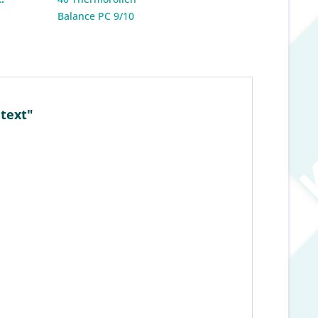
:
Balance PC 9/10
text"