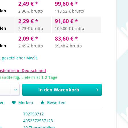
2,49 € *
99,60 € *
len
2,96 € brutto
118,52 € brutto
2,29 € *
91,60 € *
len
2,73 € brutto
109,00 € brutto
2,09 € *
83,60 € *
len
2,49 € brutto
99,48 € brutto
l. gesetzlicher MwSt.
stenfrei in Deutschland
sandfertig, Lieferfrist 1-2 Tage
In den
Warenkorb
hen
Merken
Bewerten
T92T53712
4052372537123
:
40 Thermorollen