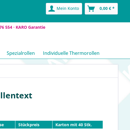
Mein Konto
0,00 € *
76 554 ·
KARO Garantie
Spezialrollen
Individuelle Thermorollen
llentext
se
Stückpreis
Karton mit 40 Stk.