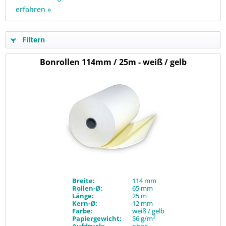
erfahren »
Filtern
Bonrollen 114mm / 25m - weiß / gelb
Breite:
114 mm
Rollen-Ø:
65 mm
Länge:
25 m
Kern-Ø:
12 mm
Farbe:
weiß / gelb
2
Papiergewicht:
56 g/m
Aufdruck:
ohne