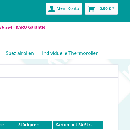
Mein Konto
0,00 € *
76 554 ·
KARO Garantie
Spezialrollen
Individuelle Thermorollen
se
Stückpreis
Karton mit 30 Stk.