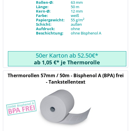
Rollen-Ø:
63 mm
Länge:
50 m
Kern-Ø:
12 mm
Farbe:
weiß
2
Papiergewicht:
55 g/m
Schicht:
außen
Aufdruck:
ohne
Beschichtung:
ohne Bisphenol A
50er Karton ab 52.50€*
ab 1,05 €* je Thermorolle
Thermorollen 57mm / 50m - Bisphenol A (BPA) frei
- Tankstellentext