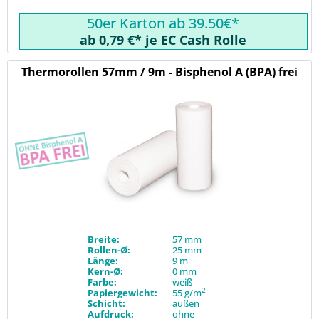
50er Karton ab 39.50€*
ab 0,79 €* je EC Cash Rolle
Thermorollen 57mm / 9m - Bisphenol A (BPA) frei
Breite:
57 mm
Rollen-Ø:
25 mm
Länge:
9 m
Kern-Ø:
0 mm
Farbe:
weiß
2
Papiergewicht:
55 g/m
Schicht:
außen
Aufdruck:
ohne