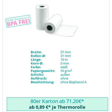
Breite:
57 mm
Rollen-Ø:
31 mm
Länge:
10 m
Kern-Ø:
0 mm
Farbe:
weiß
2
Papiergewicht:
55 g/m
Schicht:
außen
Aufdruck:
ohne
Beschichtung:
ohne Bisphenol A
80er Karton ab 71.20€*
ab 0,89 €* je Thermorolle