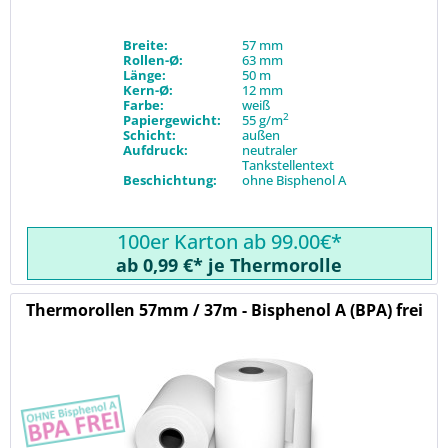
Breite:
57 mm
Rollen-Ø:
63 mm
Länge:
50 m
Kern-Ø:
12 mm
Farbe:
weiß
2
Papiergewicht:
55 g/m
Schicht:
außen
Aufdruck:
neutraler
Tankstellentext
Beschichtung:
ohne Bisphenol A
100er Karton ab 99.00€*
ab 0,99 €* je Thermorolle
Thermorollen 57mm / 37m - Bisphenol A (BPA) frei