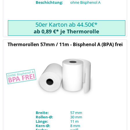
Beschichtung:
ohne Bisphenol A
50er Karton ab 44.50€*
ab 0,89 €* je Thermorolle
Thermorollen 57mm / 11m - Bisphenol A (BPA) frei
Breite:
57 mm
Rollen-Ø:
30 mm
Länge:
11 m
Kern-Ø:
8 mm