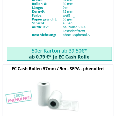
Rollen-Ø:
30 mm
Länge:
9 m
Kern-Ø:
12 mm
Farbe:
weiß
2
Papiergewicht:
55 g/m
Schicht:
außen
Aufdruck:
neutraler SEPA
Lastschrifttext
Beschichtung:
ohne Bisphenol A
50er Karton ab 39.50€*
ab 0,79 €* je EC Cash Rolle
EC Cash Rollen 57mm / 9m - SEPA - phenolfrei