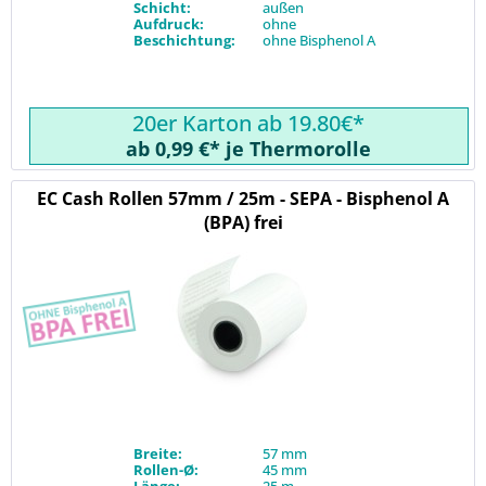
Schicht:
außen
Aufdruck:
ohne
Beschichtung:
ohne Bisphenol A
20er Karton ab 19.80€*
ab 0,99 €* je Thermorolle
EC Cash Rollen 57mm / 25m - SEPA - Bisphenol A
(BPA) frei
Breite:
57 mm
Rollen-Ø:
45 mm
Länge:
25 m