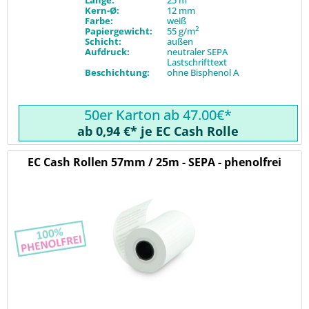
Kern-Ø:
12 mm
Farbe:
weiß
2
Papiergewicht:
55 g/m
Schicht:
außen
Aufdruck:
neutraler SEPA
Lastschrifttext
Beschichtung:
ohne Bisphenol A
50er Karton ab 47.00€*
ab 0,94 €* je EC Cash Rolle
EC Cash Rollen 57mm / 25m - SEPA - phenolfrei