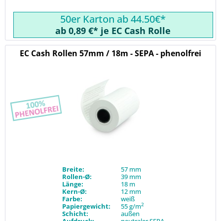
50er Karton ab 44.50€*
ab 0,89 €* je EC Cash Rolle
EC Cash Rollen 57mm / 18m - SEPA - phenolfrei
Breite:
57 mm
Rollen-Ø:
39 mm
Länge:
18 m
Kern-Ø:
12 mm
Farbe:
weiß
2
Papiergewicht:
55 g/m
Schicht:
außen
Aufdruck:
neutraler SEPA