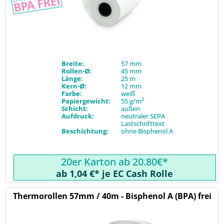
Breite:
57 mm
Rollen-Ø:
45 mm
Länge:
25 m
Kern-Ø:
12 mm
Farbe:
weiß
2
Papiergewicht:
55 g/m
Schicht:
außen
Aufdruck:
neutraler SEPA
Lastschrifttext
Beschichtung:
ohne Bisphenol A
20er Karton ab 20.80€*
ab 1,04 €* je EC Cash Rolle
Thermorollen 57mm / 40m - Bisphenol A (BPA) frei