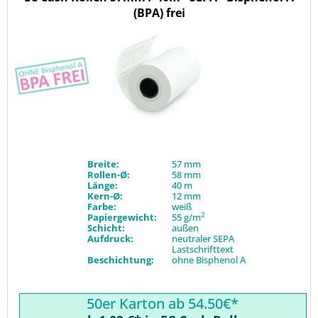
(BPA) frei
Breite:
57 mm
Rollen-Ø:
58 mm
Länge:
40 m
Kern-Ø:
12 mm
Farbe:
weiß
2
Papiergewicht:
55 g/m
Schicht:
außen
Aufdruck:
neutraler SEPA
Lastschrifttext
Beschichtung:
ohne Bisphenol A
50er Karton ab 54.50€*