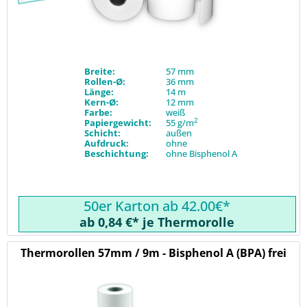
Breite:
57 mm
Rollen-Ø:
36 mm
Länge:
14 m
Kern-Ø:
12 mm
Farbe:
weiß
2
Papiergewicht:
55 g/m
Schicht:
außen
Aufdruck:
ohne
Beschichtung:
ohne Bisphenol A
50er Karton ab 42.00€*
ab 0,84 €* je Thermorolle
Thermorollen 57mm / 9m - Bisphenol A (BPA) frei