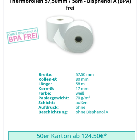
Thermorollen 57,50mm / 58m - Bisphenol A (BPA)
frei
Breite:
57,50 mm
Rollen-Ø:
80 mm
Länge:
58 m
Kern-Ø:
17 mm
Farbe:
weiß
2
Papiergewicht:
70 g/m
Schicht:
außen
Aufdruck:
ohne
Beschichtung:
ohne Bisphenol A
50er Karton ab 124.50€*