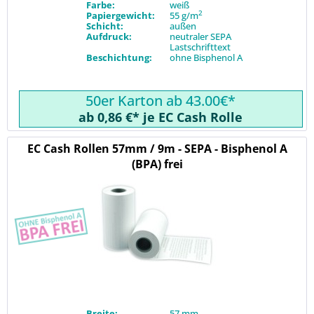
Farbe:
weiß
2
Papiergewicht:
55 g/m
Schicht:
außen
Aufdruck:
neutraler SEPA
Lastschrifttext
Beschichtung:
ohne Bisphenol A
50er Karton ab 43.00€*
ab 0,86 €* je EC Cash Rolle
EC Cash Rollen 57mm / 9m - SEPA - Bisphenol A
(BPA) frei
Breite:
57 mm