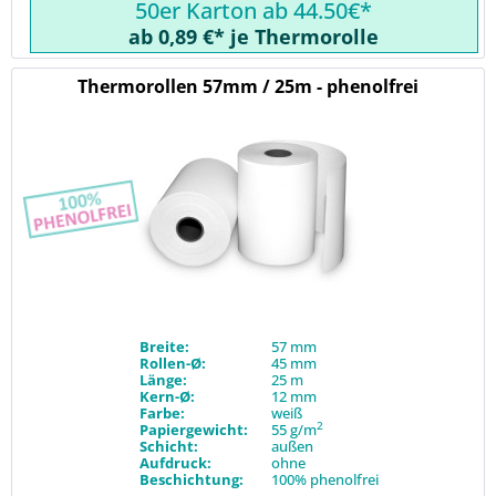
50er Karton ab 44.50€*
ab 0,89 €* je Thermorolle
Thermorollen 57mm / 25m - phenolfrei
Breite:
57 mm
Rollen-Ø:
45 mm
Länge:
25 m
Kern-Ø:
12 mm
Farbe:
weiß
2
Papiergewicht:
55 g/m
Schicht:
außen
Aufdruck:
ohne
Beschichtung:
100% phenolfrei