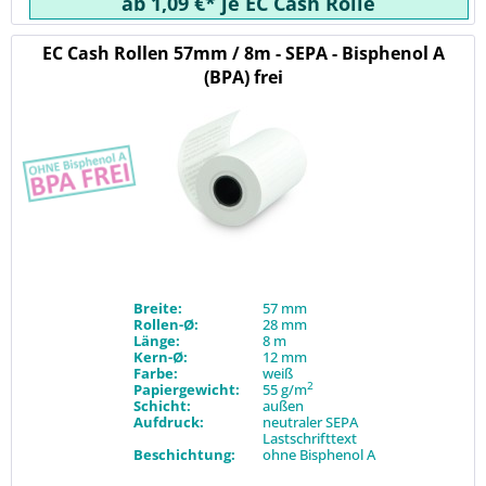
ab 1,09 €* je EC Cash Rolle
EC Cash Rollen 57mm / 8m - SEPA - Bisphenol A
(BPA) frei
Breite:
57 mm
Rollen-Ø:
28 mm
Länge:
8 m
Kern-Ø:
12 mm
Farbe:
weiß
2
Papiergewicht:
55 g/m
Schicht:
außen
Aufdruck:
neutraler SEPA
Lastschrifttext
Beschichtung:
ohne Bisphenol A