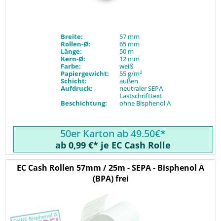
Breite:
57 mm
Rollen-Ø:
65 mm
Länge:
50 m
Kern-Ø:
12 mm
Farbe:
weiß
2
Papiergewicht:
55 g/m
Schicht:
außen
Aufdruck:
neutraler SEPA
Lastschrifttext
Beschichtung:
ohne Bisphenol A
50er Karton ab 49.50€*
ab 0,99 €* je EC Cash Rolle
EC Cash Rollen 57mm / 25m - SEPA - Bisphenol A
(BPA) frei