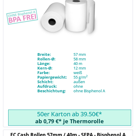
Breite:
57 mm
Rollen-Ø:
58 mm
Länge:
40 m
Kern-Ø:
12 mm
Farbe:
weiß
2
Papiergewicht:
55 g/m
Schicht:
außen
Aufdruck:
ohne
Beschichtung:
ohne Bisphenol A
50er Karton ab 39.50€*
ab 0,79 €* je Thermorolle
EC Cash Rollen 57mm / 40m - SEPA - Bisphenol A