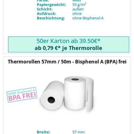
Farbe:
weiß
2
Papiergewicht:
55 g/m
Schicht:
außen
Aufdruck:
ohne
Beschichtung:
ohne Bisphenol A
50er Karton ab 39.50€*
ab 0,79 €* je Thermorolle
Thermorollen 57mm / 50m - Bisphenol A (BPA) frei
Breite:
57 mm