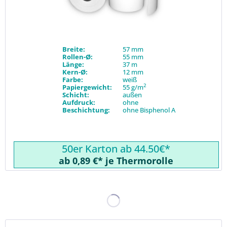
Breite:
57 mm
Rollen-Ø:
55 mm
Länge:
37 m
Kern-Ø:
12 mm
Farbe:
weiß
2
Papiergewicht:
55 g/m
Schicht:
außen
Aufdruck:
ohne
Beschichtung:
ohne Bisphenol A
50er Karton ab 44.50€*
ab 0,89 €* je Thermorolle