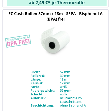
ab 2,49 €* je Thermorolle
EC Cash Rollen 57mm / 18m - SEPA - Bisphenol A
(BPA) frei
Breite:
57 mm
Rollen-Ø:
39 mm
Länge:
18 m
Kern-Ø:
12 mm
Farbe:
weiß
2
Papiergewicht:
55 g/m
Schicht:
außen
Aufdruck:
neutraler SEPA
Lastschrifttext
Beschichtung:
ohne Bisphenol A