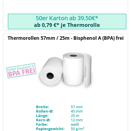
50er Karton ab 39.50€*
ab 0,79 €* je Thermorolle
Thermorollen 57mm / 25m - Bisphenol A (BPA) frei
Breite:
57 mm
Rollen-Ø:
45 mm
Länge:
25 m
Kern-Ø:
12 mm
Farbe:
weiß
2
Papiergewicht:
55 g/m