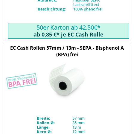
Lastschrifttext
Beschichtung:
100% phenolfrei
50er Karton ab 42.50€*
ab 0,85 €* je EC Cash Rolle
EC Cash Rollen 57mm / 13m - SEPA - Bisphenol A
(BPA) frei
Breite:
57 mm
Rollen-Ø:
35 mm
Länge:
13 m
Kern-Ø:
12 mm