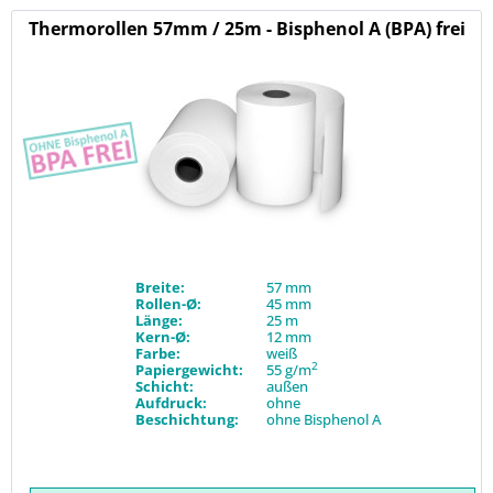
Thermorollen 57mm / 25m - Bisphenol A (BPA) frei
Breite:
57 mm
Rollen-Ø:
45 mm
Länge:
25 m
Kern-Ø:
12 mm
Farbe:
weiß
2
Papiergewicht:
55 g/m
Schicht:
außen
Aufdruck:
ohne
Beschichtung:
ohne Bisphenol A