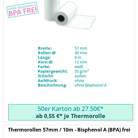
Breite:
57 mm
Rollen-Ø:
30 mm
Länge:
9 m
Kern-Ø:
12 mm
Farbe:
weiß
2
Papiergewicht:
55 g/m
Schicht:
außen
Aufdruck:
ohne
Beschichtung:
ohne Bisphenol A
50er Karton ab 27.50€*
ab 0,55 €* je Thermorolle
Thermorollen 57mm / 10m - Bisphenol A (BPA) frei