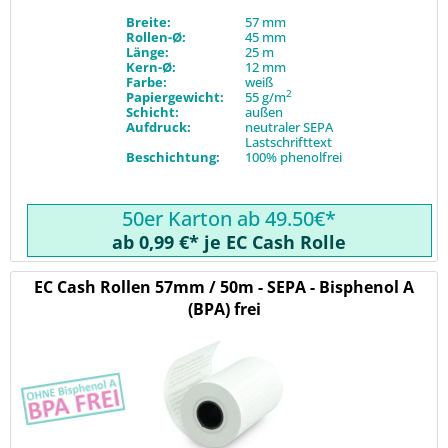
Breite:
57 mm
Rollen-Ø:
45 mm
Länge:
25 m
Kern-Ø:
12 mm
Farbe:
weiß
2
Papiergewicht:
55 g/m
Schicht:
außen
Aufdruck:
neutraler SEPA
Lastschrifttext
Beschichtung:
100% phenolfrei
50er Karton ab 49.50€*
ab 0,99 €* je EC Cash Rolle
EC Cash Rollen 57mm / 50m - SEPA - Bisphenol A
(BPA) frei