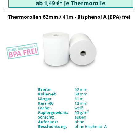
ab 1,49 €* je Thermorolle
Thermorollen 62mm / 41m - Bisphenol A (BPA) frei
Breite:
62 mm
Rollen-Ø:
58 mm
Länge:
41 m
Kern-Ø:
12 mm
Farbe:
weiß
2
Papiergewicht:
55 g/m
Schicht:
außen
Aufdruck:
ohne
Beschichtung:
ohne Bisphenol A