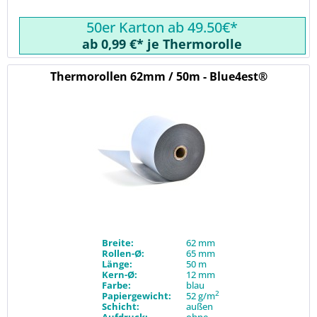
50er Karton ab 49.50€*
ab 0,99 €* je Thermorolle
Thermorollen 62mm / 50m - Blue4est®
Breite:
62 mm
Rollen-Ø:
65 mm
Länge:
50 m
Kern-Ø:
12 mm
Farbe:
blau
2
Papiergewicht:
52 g/m
Schicht:
außen
Aufdruck:
ohne