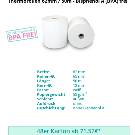
Thermorollen 62mm / 50m - Bisphenol A (BPA) frei
Breite:
62 mm
Rollen-Ø:
65 mm
Länge:
50 m
Kern-Ø:
12 mm
Farbe:
weiß
2
Papiergewicht:
55 g/m
Schicht:
außen
Aufdruck:
ohne
Beschichtung:
ohne Bisphenol A
48er Karton ab 71.52€*