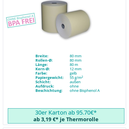
Breite:
80 mm
Rollen-Ø:
80 mm
Länge:
80 m
Kern-Ø:
12 mm
Farbe:
gelb
2
Papiergewicht:
55 g/m
Schicht:
außen
Aufdruck:
ohne
Beschichtung:
ohne Bisphenol A
30er Karton ab 95.70€*
ab 3,19 €* je Thermorolle