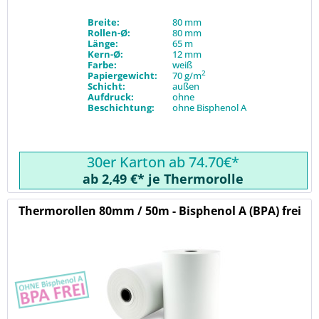
Breite:
80 mm
Rollen-Ø:
80 mm
Länge:
65 m
Kern-Ø:
12 mm
Farbe:
weiß
2
Papiergewicht:
70 g/m
Schicht:
außen
Aufdruck:
ohne
Beschichtung:
ohne Bisphenol A
30er Karton ab 74.70€*
ab 2,49 €* je Thermorolle
Thermorollen 80mm / 50m - Bisphenol A (BPA) frei