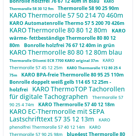
Bonrolle holzfrei 76 67 12 40m in blau
KARO
Thermorolle 58 90 25 90m
Thermorolle 58 30 12 9m
KARO Thermorolle 57 50 214 70 460m
KARO Automatenrolle Thermo 57 5 200 70 426m
KARO Thermorolle 80 80 12 80m
KARO
wärme- fettbeständige Thermorolle 80 80 12
80m
Bonrolle holzfrei 76 67 12 40m in grün
KARO Thermorolle 80 80 12 80m blau
KARO
Thermorolle Olivetti ECR 7700 KARO original 37m
Thermorolle 57 45 12 25m
KARO Thermorolle 112 80 25 4
KARO BPA-freie Thermorolle 80 95 25 110m
75m
Bonrolle doppelt weiß gelb 114 65 12 25m -
KARO ThermoTOP Tachorollen
holzfrei
für digitale Tachographen
Thermorolle 57
KARO Thermorolle 57 40 12 18m
90 25 4 74m
KARO EC-Thermorolle mit SEPA
Lastschrifttext 57 35 12 13m
KARO
phenolfrei Thermorolle 57 40 12 14m
KARO
blue4est Thermorolle 80
Thermorolle 57 90 25 98m