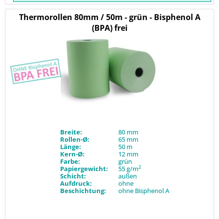
Thermorollen 80mm / 50m - grün - Bisphenol A
(BPA) frei
Breite:
80 mm
Rollen-Ø:
65 mm
Länge:
50 m
Kern-Ø:
12 mm
Farbe:
grün
2
Papiergewicht:
55 g/m
Schicht:
außen
Aufdruck:
ohne
Beschichtung:
ohne Bisphenol A