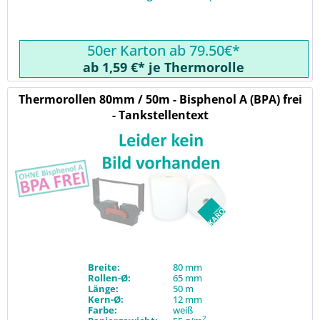
50er Karton ab 79.50€*
ab 1,59 €* je Thermorolle
Thermorollen 80mm / 50m - Bisphenol A (BPA) frei
- Tankstellentext
Breite:
80 mm
Rollen-Ø:
65 mm
Länge:
50 m
Kern-Ø:
12 mm
Farbe:
weiß
2