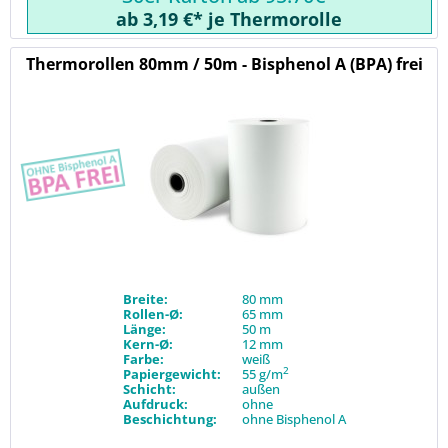
ab 3,19 €* je Thermorolle
Thermorollen 80mm / 50m - Bisphenol A (BPA) frei
Breite:
80 mm
Rollen-Ø:
65 mm
Länge:
50 m
Kern-Ø:
12 mm
Farbe:
weiß
2
Papiergewicht:
55 g/m
Schicht:
außen
Aufdruck:
ohne
Beschichtung:
ohne Bisphenol A