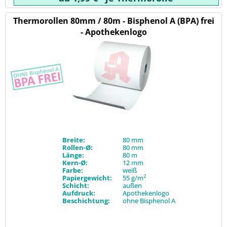
Thermorollen 80mm / 80m - Bisphenol A (BPA) frei
- Apothekenlogo
Breite:
80 mm
Rollen-Ø:
80 mm
Länge:
80 m
Kern-Ø:
12 mm
Farbe:
weiß
2
Papiergewicht:
55 g/m
Schicht:
außen
Aufdruck:
Apothekenlogo
Beschichtung:
ohne Bisphenol A