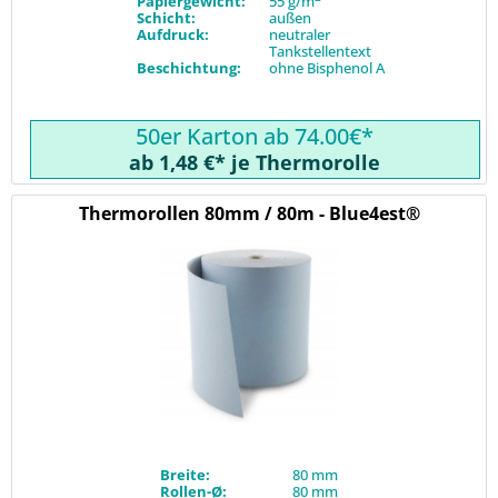
Papiergewicht:
55 g/m
Schicht:
außen
Aufdruck:
neutraler
Tankstellentext
Beschichtung:
ohne Bisphenol A
50er Karton ab 74.00€*
ab 1,48 €* je Thermorolle
Thermorollen 80mm / 80m - Blue4est®
Breite:
80 mm
Rollen-Ø:
80 mm