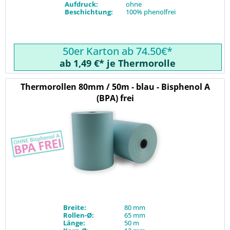
Aufdruck:
ohne
Beschichtung:
100% phenolfrei
50er Karton ab 74.50€*
ab 1,49 €* je Thermorolle
Thermorollen 80mm / 50m - blau - Bisphenol A
(BPA) frei
Breite:
80 mm
Rollen-Ø:
65 mm
Länge:
50 m