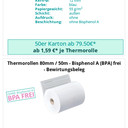
Kern-Ø:
12 mm
Farbe:
blau
2
Papiergewicht:
55 g/m
Schicht:
außen
Aufdruck:
ohne
Beschichtung:
ohne Bisphenol A
50er Karton ab 79.50€*
ab 1,59 €* je Thermorolle
Thermorollen 80mm / 50m - Bisphenol A (BPA) frei
- Bewirtungsbeleg