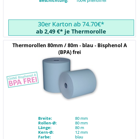
Beschichtung:
100% phenolfrei
30er Karton ab 74.70€*
ab 2,49 €* je Thermorolle
Thermorollen 80mm / 80m - blau - Bisphenol A
(BPA) frei
Breite:
80 mm
Rollen-Ø:
80 mm
Länge:
80 m
Kern-Ø:
12 mm
Farbe:
blau