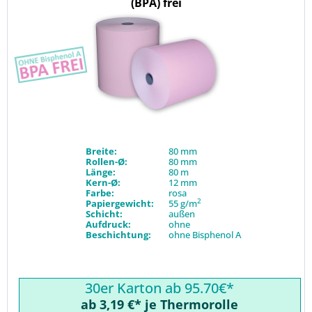
(BPA) frei
Breite:
80 mm
Rollen-Ø:
80 mm
Länge:
80 m
Kern-Ø:
12 mm
Farbe:
rosa
2
Papiergewicht:
55 g/m
Schicht:
außen
Aufdruck:
ohne
Beschichtung:
ohne Bisphenol A
30er Karton ab 95.70€*
ab 3,19 €* je Thermorolle