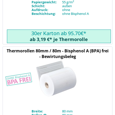
2
Papiergewicht:
55 g/m
Schicht:
außen
Aufdruck:
ohne
Beschichtung:
ohne Bisphenol A
30er Karton ab 95.70€*
ab 3,19 €* je Thermorolle
Thermorollen 80mm / 80m - Bisphenol A (BPA) frei
- Bewirtungsbeleg
Breite:
80 mm