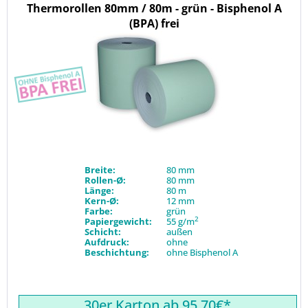
Thermorollen 80mm / 80m - grün - Bisphenol A
(BPA) frei
Breite:
80 mm
Rollen-Ø:
80 mm
Länge:
80 m
Kern-Ø:
12 mm
Farbe:
grün
2
Papiergewicht:
55 g/m
Schicht:
außen
Aufdruck:
ohne
Beschichtung:
ohne Bisphenol A
30er Karton ab 95.70€*