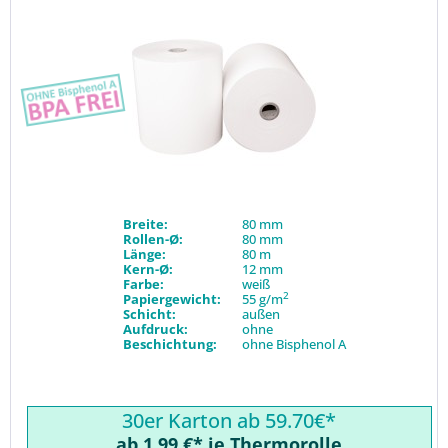
Breite:
80 mm
Rollen-Ø:
80 mm
Länge:
80 m
Kern-Ø:
12 mm
Farbe:
weiß
2
Papiergewicht:
55 g/m
Schicht:
außen
Aufdruck:
ohne
Beschichtung:
ohne Bisphenol A
30er Karton ab 59.70€*
ab 1,99 €* je Thermorolle