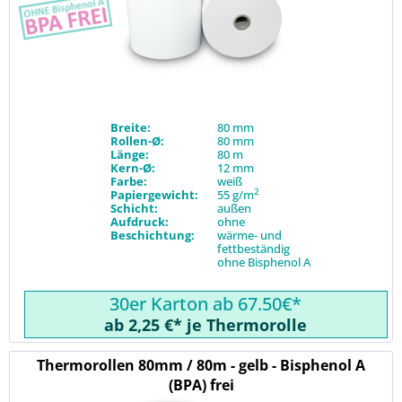
Breite:
80 mm
Rollen-Ø:
80 mm
Länge:
80 m
Kern-Ø:
12 mm
Farbe:
weiß
2
Papiergewicht:
55 g/m
Schicht:
außen
Aufdruck:
ohne
Beschichtung:
wärme- und
fettbeständig
ohne Bisphenol A
30er Karton ab 67.50€*
ab 2,25 €* je Thermorolle
Thermorollen 80mm / 80m - gelb - Bisphenol A
(BPA) frei