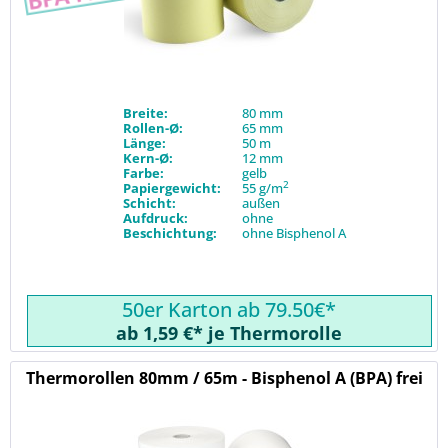
Breite:
80 mm
Rollen-Ø:
65 mm
Länge:
50 m
Kern-Ø:
12 mm
Farbe:
gelb
2
Papiergewicht:
55 g/m
Schicht:
außen
Aufdruck:
ohne
Beschichtung:
ohne Bisphenol A
50er Karton ab 79.50€*
ab 1,59 €* je Thermorolle
Thermorollen 80mm / 65m - Bisphenol A (BPA) frei