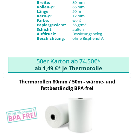
Breite:
80 mm
Rollen-Ø:
65 mm
Länge:
50 m
Kern-Ø:
12 mm
Farbe:
weiß
2
Papiergewicht:
55 g/m
Schicht:
außen
Aufdruck:
Bewirtungsbeleg
Beschichtung:
ohne Bisphenol A
50er Karton ab 74.50€*
ab 1,49 €* je Thermorolle
Thermorollen 80mm / 50m - wärme- und
fettbeständig BPA-frei