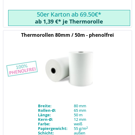
50er Karton ab 69.50€*
ab 1,39 €* je Thermorolle
Thermorollen 80mm / 50m - phenolfrei
Breite:
80 mm
Rollen-Ø:
65 mm
Länge:
50 m
Kern-Ø:
12 mm
Farbe:
weiß
2
Papiergewicht:
55 g/m
Schicht:
außen