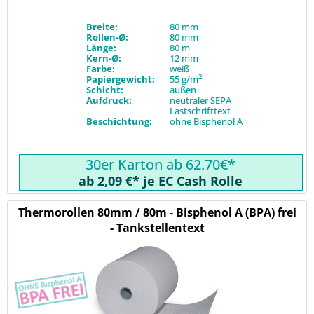
Breite:
80 mm
Rollen-Ø:
80 mm
Länge:
80 m
Kern-Ø:
12 mm
Farbe:
weiß
2
Papiergewicht:
55 g/m
Schicht:
außen
Aufdruck:
neutraler SEPA
Lastschrifttext
Beschichtung:
ohne Bisphenol A
30er Karton ab 62.70€*
ab 2,09 €* je EC Cash Rolle
Thermorollen 80mm / 80m - Bisphenol A (BPA) frei
- Tankstellentext