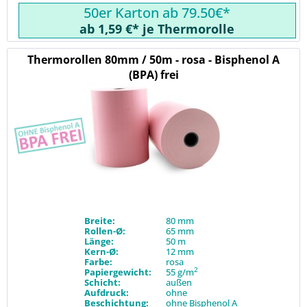
50er Karton ab 79.50€*
ab 1,59 €* je Thermorolle
Thermorollen 80mm / 50m - rosa - Bisphenol A
(BPA) frei
Breite:
80 mm
Rollen-Ø:
65 mm
Länge:
50 m
Kern-Ø:
12 mm
Farbe:
rosa
2
Papiergewicht:
55 g/m
Schicht:
außen
Aufdruck:
ohne
Beschichtung:
ohne Bisphenol A