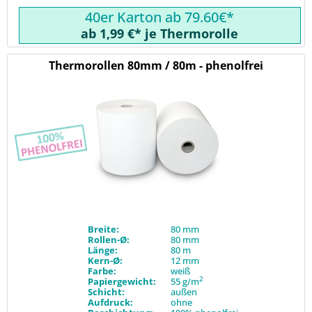
40er Karton ab 79.60€*
ab 1,99 €* je Thermorolle
Thermorollen 80mm / 80m - phenolfrei
Breite:
80 mm
Rollen-Ø:
80 mm
Länge:
80 m
Kern-Ø:
12 mm
Farbe:
weiß
2
Papiergewicht:
55 g/m
Schicht:
außen
Aufdruck:
ohne