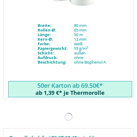
Breite:
80 mm
Rollen-Ø:
65 mm
Länge:
50 m
Kern-Ø:
12 mm
Farbe:
weiß
2
Papiergewicht:
55 g/m
Schicht:
außen
Aufdruck:
ohne
Beschichtung:
ohne Bisphenol A
50er Karton ab 69.50€*
ab 1,39 €* je Thermorolle