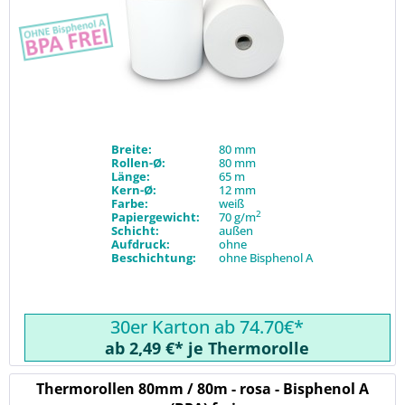
Breite:
80 mm
Rollen-Ø:
80 mm
Länge:
65 m
Kern-Ø:
12 mm
Farbe:
weiß
2
Papiergewicht:
70 g/m
Schicht:
außen
Aufdruck:
ohne
Beschichtung:
ohne Bisphenol A
30er Karton ab 74.70€*
ab 2,49 €* je Thermorolle
Thermorollen 80mm / 80m - rosa - Bisphenol A