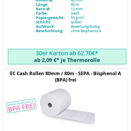
Rollen-Ø:
80 mm
Länge:
80 m
Kern-Ø:
12 mm
Farbe:
weiß
2
Papiergewicht:
55 g/m
Schicht:
außen
Aufdruck:
Bewirtungsbeleg
Beschichtung:
ohne Bisphenol A
30er Karton ab 62.70€*
ab 2,09 €* je Thermorolle
EC Cash Rollen 80mm / 80m - SEPA - Bisphenol A
(BPA) frei