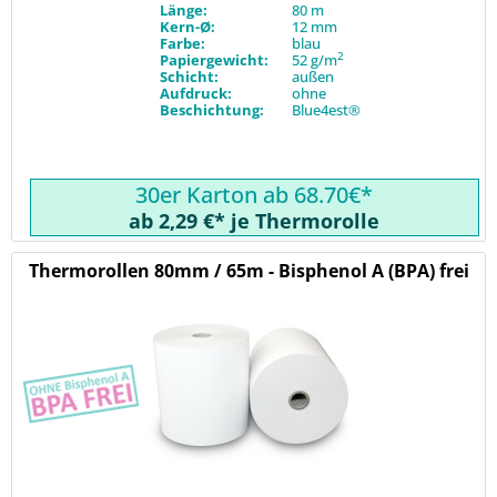
Länge:
80 m
Kern-Ø:
12 mm
Farbe:
blau
2
Papiergewicht:
52 g/m
Schicht:
außen
Aufdruck:
ohne
Beschichtung:
Blue4est®
30er Karton ab 68.70€*
ab 2,29 €* je Thermorolle
Thermorollen 80mm / 65m - Bisphenol A (BPA) frei