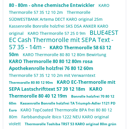
80 - 80m - ohne chemische Entwickler
KARO
Thermorolle 57 35 12 10 2m
Thermorolle
SÜDWESTBANK Artema DECT KARO original 25m
Kassenrolle Bonrolle holzfrei SKS DSA ANKER KARO
BLUE4EST
original
KARO Thermorolle 57 25 0 9m
EC Cash Thermorolle mit SEPA Text -
57 35 - 14m -
KARO Thermorolle 58 63 12
50m
KARO Thermorolle 80 80 12 80m Bewirtung
KARO Thermorolle 80 80 12 80m rosa
Apothekenrolle holzfrei 76 80 12 60m
Thermorolle 57 35 12 10 2m mit Verwarntext
KARO EC-Thermorolle mit
Thermorolle 80 80 12 90m
SEPA Lastschrifttext 57 39 12 18m
KARO
Thermorolle 80 40 12 19m
Bonrolle holzfrei 70 80 12
60m
Kassenrolle Bonrolle holzfrei TA Triumph-Adler 1121 PD
KARO TopCoated Thermorolle BPA frei 80 80 12
Euro
80m
Farbbandspule Ibico 1222 NEU KARO original
violett
Thermorolle Toshiba TRST 53 KARO original 80m grün