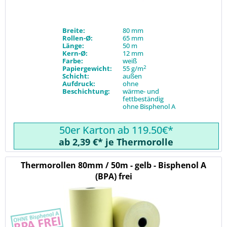
Breite:
80 mm
Rollen-Ø:
65 mm
Länge:
50 m
Kern-Ø:
12 mm
Farbe:
weiß
2
Papiergewicht:
55 g/m
Schicht:
außen
Aufdruck:
ohne
Beschichtung:
wärme- und
fettbeständig
ohne Bisphenol A
50er Karton ab 119.50€*
ab 2,39 €* je Thermorolle
Thermorollen 80mm / 50m - gelb - Bisphenol A
(BPA) frei