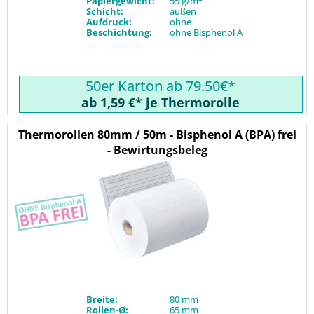
Papiergewicht:
55 g/m
Schicht:
außen
Aufdruck:
ohne
Beschichtung:
ohne Bisphenol A
50er Karton ab 79.50€*
ab 1,59 €* je Thermorolle
Thermorollen 80mm / 50m - Bisphenol A (BPA) frei
- Bewirtungsbeleg
Breite:
80 mm
Rollen-Ø:
65 mm