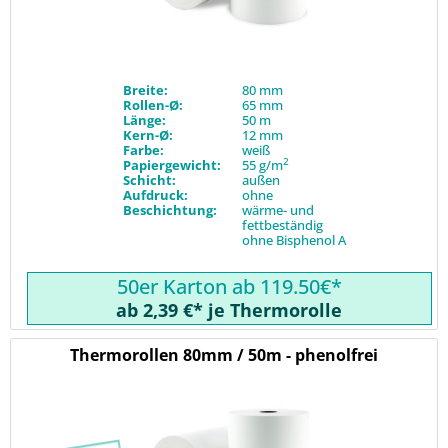
Breite:
80 mm
Rollen-Ø:
65 mm
Länge:
50 m
Kern-Ø:
12 mm
Farbe:
weiß
2
Papiergewicht:
55 g/m
Schicht:
außen
Aufdruck:
ohne
Beschichtung:
wärme- und
fettbeständig
ohne Bisphenol A
50er Karton ab 119.50€*
ab 2,39 €* je Thermorolle
Thermorollen 80mm / 50m - phenolfrei