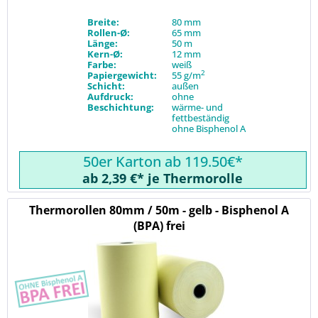
Breite:
80 mm
Rollen-Ø:
65 mm
Länge:
50 m
Kern-Ø:
12 mm
Farbe:
weiß
2
Papiergewicht:
55 g/m
Schicht:
außen
Aufdruck:
ohne
Beschichtung:
wärme- und
fettbeständig
ohne Bisphenol A
50er Karton ab 119.50€*
ab 2,39 €* je Thermorolle
Thermorollen 80mm / 50m - gelb - Bisphenol A
(BPA) frei