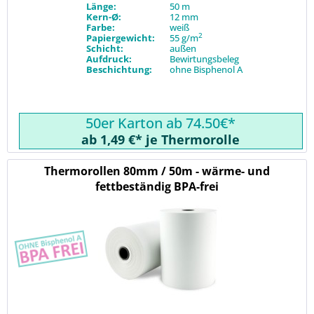
Länge:
50 m
Kern-Ø:
12 mm
Farbe:
weiß
2
Papiergewicht:
55 g/m
Schicht:
außen
Aufdruck:
Bewirtungsbeleg
Beschichtung:
ohne Bisphenol A
50er Karton ab 74.50€*
ab 1,49 €* je Thermorolle
Thermorollen 80mm / 50m - wärme- und
fettbeständig BPA-frei