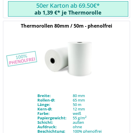
50er Karton ab 69.50€*
ab 1,39 €* je Thermorolle
Thermorollen 80mm / 50m - phenolfrei
Breite:
80 mm
Rollen-Ø:
65 mm
Länge:
50 m
Kern-Ø:
12 mm
Farbe:
weiß
2
Papiergewicht:
55 g/m
Schicht:
außen
Aufdruck:
ohne
Beschichtung:
100% phenolfrei