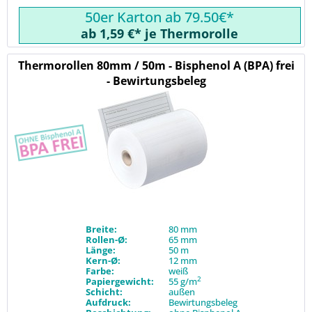
50er Karton ab 79.50€*
ab 1,59 €* je Thermorolle
Thermorollen 80mm / 50m - Bisphenol A (BPA) frei
- Bewirtungsbeleg
Breite:
80 mm
Rollen-Ø:
65 mm
Länge:
50 m
Kern-Ø:
12 mm
Farbe:
weiß
2
Papiergewicht:
55 g/m
Schicht:
außen
Aufdruck:
Bewirtungsbeleg