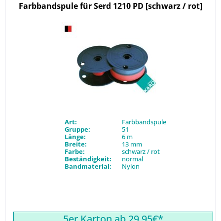
Farbbandspule für Serd 1210 PD [schwarz / rot]
Art:
Farbbandspule
Gruppe:
51
Länge:
6 m
Breite:
13 mm
Farbe:
schwarz / rot
Beständigkeit:
normal
Bandmaterial:
Nylon
5er Karton ab 29.95€*