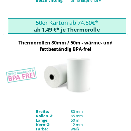
Beschichtung:
ohne Bisphenol A
50er Karton ab 74.50€*
ab 1,49 €* je Thermorolle
Thermorollen 80mm / 50m - wärme- und
fettbeständig BPA-frei
Breite:
80 mm
Rollen-Ø:
65 mm
Länge:
50 m
Kern-Ø:
12 mm
Farbe:
weiß