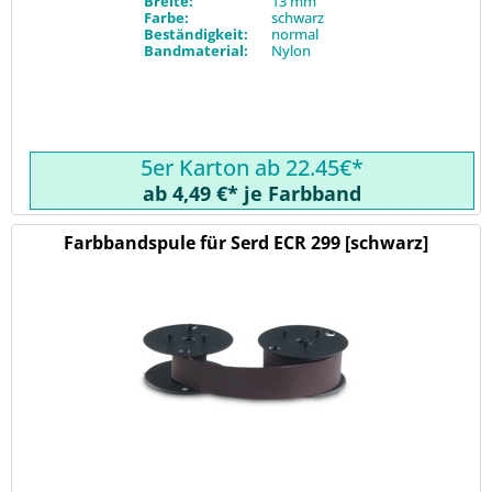
Breite:
13 mm
Farbe:
schwarz
Beständigkeit:
normal
Bandmaterial:
Nylon
5er Karton ab 22.45€*
ab 4,49 €* je Farbband
Farbbandspule für Serd ECR 299 [schwarz]