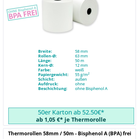
Breite:
58 mm
Rollen-Ø:
63 mm
Länge:
50 m
Kern-Ø:
12 mm
Farbe:
weiß
2
Papiergewicht:
55 g/m
Schicht:
außen
Aufdruck:
ohne
Beschichtung:
ohne Bisphenol A
50er Karton ab 52.50€*
ab 1,05 €* je Thermorolle
Thermorollen 58mm / 50m - Bisphenol A (BPA) frei