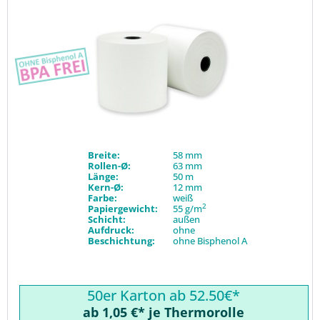
Breite:
58 mm
Rollen-Ø:
63 mm
Länge:
50 m
Kern-Ø:
12 mm
Farbe:
weiß
2
Papiergewicht:
55 g/m
Schicht:
außen
Aufdruck:
ohne
Beschichtung:
ohne Bisphenol A
50er Karton ab 52.50€*
ab 1,05 €* je Thermorolle