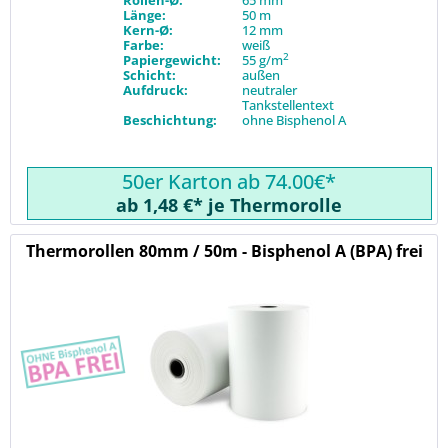
Rollen-Ø:
65 mm
Länge:
50 m
Kern-Ø:
12 mm
Farbe:
weiß
2
Papiergewicht:
55 g/m
Schicht:
außen
Aufdruck:
neutraler
Tankstellentext
Beschichtung:
ohne Bisphenol A
50er Karton ab 74.00€*
ab 1,48 €* je Thermorolle
Thermorollen 80mm / 50m - Bisphenol A (BPA) frei