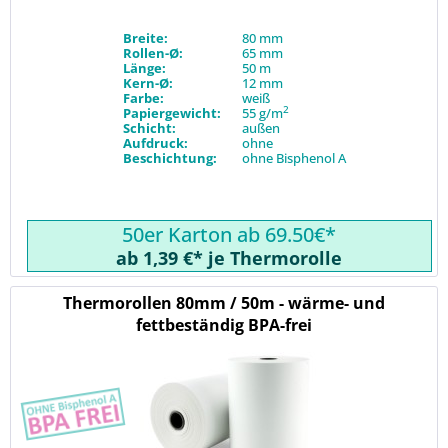
Breite:
80 mm
Rollen-Ø:
65 mm
Länge:
50 m
Kern-Ø:
12 mm
Farbe:
weiß
2
Papiergewicht:
55 g/m
Schicht:
außen
Aufdruck:
ohne
Beschichtung:
ohne Bisphenol A
50er Karton ab 69.50€*
ab 1,39 €* je Thermorolle
Thermorollen 80mm / 50m - wärme- und
fettbeständig BPA-frei