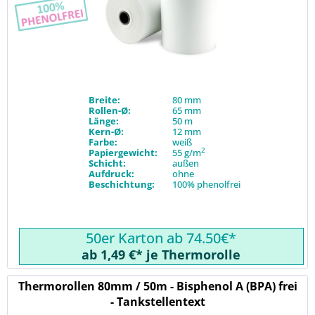
Breite:
80 mm
Rollen-Ø:
65 mm
Länge:
50 m
Kern-Ø:
12 mm
Farbe:
weiß
2
Papiergewicht:
55 g/m
Schicht:
außen
Aufdruck:
ohne
Beschichtung:
100% phenolfrei
50er Karton ab 74.50€*
ab 1,49 €* je Thermorolle
Thermorollen 80mm / 50m - Bisphenol A (BPA) frei
- Tankstellentext