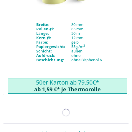
Breite:
80 mm
Rollen-Ø:
65 mm
Länge:
50 m
Kern-Ø:
12 mm
Farbe:
gelb
2
Papiergewicht:
55 g/m
Schicht:
außen
Aufdruck:
ohne
Beschichtung:
ohne Bisphenol A
50er Karton ab 79.50€*
ab 1,59 €* je Thermorolle