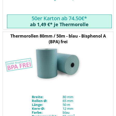
50er Karton ab 74.50€*
ab 1,49 €* je Thermorolle
Thermorollen 80mm / 50m - blau - Bisphenol A
(BPA) frei
Breite:
80 mm
Rollen-Ø:
65 mm
Länge:
50 m
Kern-Ø:
12 mm
Farbe:
blau
2