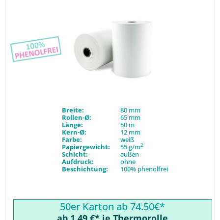
Breite:
80 mm
Rollen-Ø:
65 mm
Länge:
50 m
Kern-Ø:
12 mm
Farbe:
weiß
2
Papiergewicht:
55 g/m
Schicht:
außen
Aufdruck:
ohne
Beschichtung:
100% phenolfrei
50er Karton ab 74.50€*
ab 1,49 €* je Thermorolle