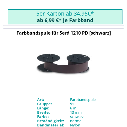
5er Karton ab 34.95€*
ab 6,99 €* je Farbband
Farbbandspule für Serd 1210 PD [schwarz]
Art:
Farbbandspule
Gruppe:
51
Länge:
6 m
Breite:
13 mm
Farbe:
schwarz
Beständigkeit:
normal
Bandmaterial:
Nylon