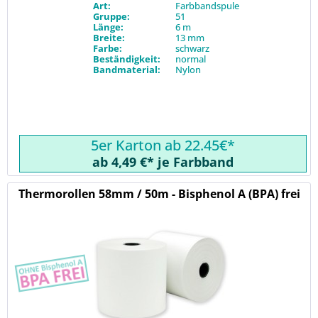
Art:
Farbbandspule
Gruppe:
51
Länge:
6 m
Breite:
13 mm
Farbe:
schwarz
Beständigkeit:
normal
Bandmaterial:
Nylon
5er Karton ab 22.45€*
ab 4,49 €* je Farbband
Thermorollen 58mm / 50m - Bisphenol A (BPA) frei