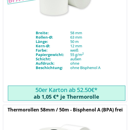
Breite:
58 mm
Rollen-Ø:
63 mm
Länge:
50 m
Kern-Ø:
12 mm
Farbe:
weiß
2
Papiergewicht:
55 g/m
Schicht:
außen
Aufdruck:
ohne
Beschichtung:
ohne Bisphenol A
50er Karton ab 52.50€*
ab 1,05 €* je Thermorolle
Thermorollen 58mm / 50m - Bisphenol A (BPA) frei