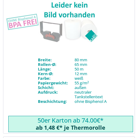
Breite:
80 mm
Rollen-Ø:
65 mm
Länge:
50 m
Kern-Ø:
12 mm
Farbe:
weiß
2
Papiergewicht:
55 g/m
Schicht:
außen
Aufdruck:
neutraler
Tankstellentext
Beschichtung:
ohne Bisphenol A
50er Karton ab 74.00€*
ab 1,48 €* je Thermorolle