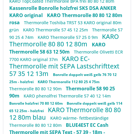
KARO TopCoated Thermorolle BPA frei 80 80 12 80m
Kassenrolle Bonrolle holzfrei SKS DSA ANKER
KARO original
KARO Thermorolle 80 80 12 80m
rosa
Thermorolle Toshiba TRST 53 KARO original 80m
grün
KARO Thermorolle 57 45 12 25m
Thermorolle 57
KARO
90 25 4 74m
KARO Thermorolle 57 25 0 9m
Thermorolle 80 80 12 80m
KARO
Thermorolle 58 63 12 50m
Thermorolle Olivetti ECR
KARO EC-
7700 KARO original 37m
Thermorolle mit SEPA Lastschrifttext
57 35 12 13m
Bonrolle doppelt weiß gelb 76 70 12
25m - holzfrei
KARO Thermorolle 112 80 25 4 75m
Thermorolle 58 90 25
Thermorolle 80 80 12 90m
90m
KARO phenolfrei Thermorolle 57 40 12 14m
Bonrolle holzfrei 70 80 12 60m
Bonrolle doppelt weiß gelb 114
KARO Thermorolle 80 80
65 12 25m - holzfrei
12 80m blau
KARO wärme- fettbeständige
BLUE4EST EC Cash
Thermorolle 80 80 12 80m
Thermorolle mit SEPA Text - 57 39 - 18m -