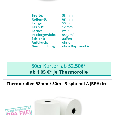
Breite:
58 mm
Rollen-Ø:
63 mm
Länge:
50 m
Kern-Ø:
12 mm
Farbe:
weiß
2
Papiergewicht:
55 g/m
Schicht:
außen
Aufdruck:
ohne
Beschichtung:
ohne Bisphenol A
50er Karton ab 52.50€*
ab 1,05 €* je Thermorolle
Thermorollen 58mm / 50m - Bisphenol A (BPA) frei