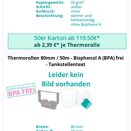
2
Papiergewicht:
55 g/m
Schicht:
außen
Aufdruck:
ohne
Beschichtung:
wärme- und
fettbeständig
ohne Bisphenol A
50er Karton ab 119.50€*
ab 2,39 €* je Thermorolle
Thermorollen 80mm / 50m - Bisphenol A (BPA) frei
- Tankstellentext
Breite:
80 mm