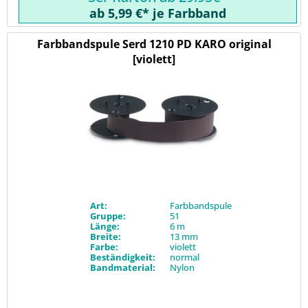
ab 5,99 €* je Farbband
Farbbandspule Serd 1210 PD KARO original
[violett]
Art:
Farbbandspule
Gruppe:
51
Länge:
6 m
Breite:
13 mm
Farbe:
violett
Beständigkeit:
normal
Bandmaterial:
Nylon