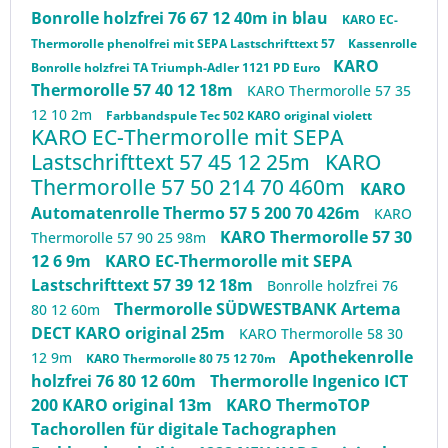
Bonrolle holzfrei 76 67 12 40m in blau
KARO EC-
Thermorolle phenolfrei mit SEPA Lastschrifttext 57
Kassenrolle
KARO
Bonrolle holzfrei TA Triumph-Adler 1121 PD Euro
Thermorolle 57 40 12 18m
KARO Thermorolle 57 35
12 10 2m
Farbbandspule Tec 502 KARO original violett
KARO EC-Thermorolle mit SEPA
Lastschrifttext 57 45 12 25m
KARO
Thermorolle 57 50 214 70 460m
KARO
Automatenrolle Thermo 57 5 200 70 426m
KARO
KARO Thermorolle 57 30
Thermorolle 57 90 25 98m
12 6 9m
KARO EC-Thermorolle mit SEPA
Lastschrifttext 57 39 12 18m
Bonrolle holzfrei 76
Thermorolle SÜDWESTBANK Artema
80 12 60m
DECT KARO original 25m
KARO Thermorolle 58 30
Apothekenrolle
12 9m
KARO Thermorolle 80 75 12 70m
holzfrei 76 80 12 60m
Thermorolle Ingenico ICT
200 KARO original 13m
KARO ThermoTOP
Tachorollen für digitale Tachographen