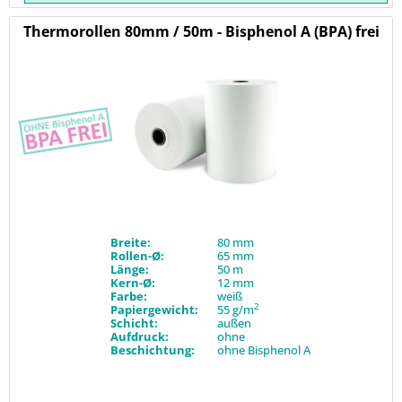
Thermorollen 80mm / 50m - Bisphenol A (BPA) frei
Breite:
80 mm
Rollen-Ø:
65 mm
Länge:
50 m
Kern-Ø:
12 mm
Farbe:
weiß
2
Papiergewicht:
55 g/m
Schicht:
außen
Aufdruck:
ohne
Beschichtung:
ohne Bisphenol A