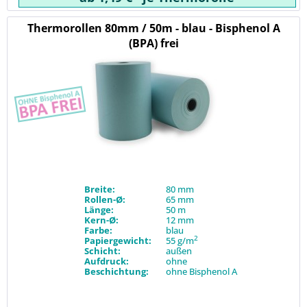
Thermorollen 80mm / 50m - blau - Bisphenol A
(BPA) frei
Breite:
80 mm
Rollen-Ø:
65 mm
Länge:
50 m
Kern-Ø:
12 mm
Farbe:
blau
2
Papiergewicht:
55 g/m
Schicht:
außen
Aufdruck:
ohne
Beschichtung:
ohne Bisphenol A