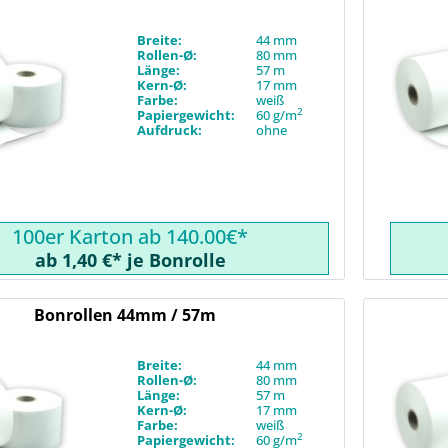
Breite:
44 mm
Rollen-Ø:
80 mm
Länge:
57 m
Kern-Ø:
17 mm
Farbe:
weiß
2
Papiergewicht:
60 g/m
Aufdruck:
ohne
100er Karton ab 140.00€*
ab 1,40 €* je Bonrolle
Bonrollen 44mm / 57m
Breite:
44 mm
Rollen-Ø:
80 mm
Länge:
57 m
Kern-Ø:
17 mm
Farbe:
weiß
2
Papiergewicht:
60 g/m