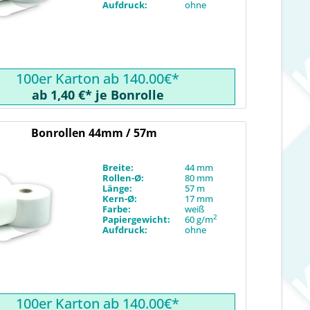
Aufdruck:
ohne
100er Karton ab 140.00€*
ab 1,40 €* je Bonrolle
Bonrollen 44mm / 57m
Breite:
44 mm
Rollen-Ø:
80 mm
Länge:
57 m
Kern-Ø:
17 mm
Farbe:
weiß
2
Papiergewicht:
60 g/m
Aufdruck:
ohne
100er Karton ab 140.00€*