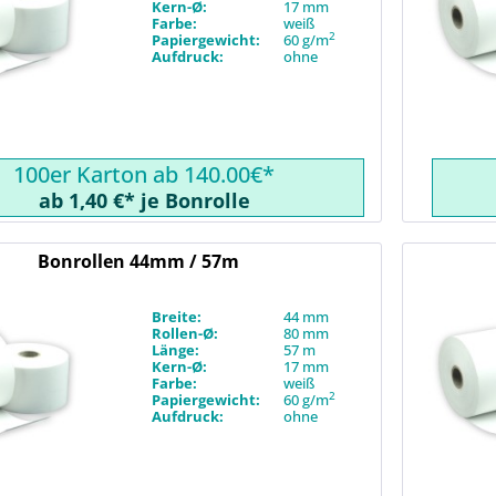
Kern-Ø:
17 mm
Farbe:
weiß
2
Papiergewicht:
60 g/m
Aufdruck:
ohne
100er Karton ab 140.00€*
ab 1,40 €* je Bonrolle
Bonrollen 44mm / 57m
Breite:
44 mm
Rollen-Ø:
80 mm
Länge:
57 m
Kern-Ø:
17 mm
Farbe:
weiß
2
Papiergewicht:
60 g/m
Aufdruck:
ohne