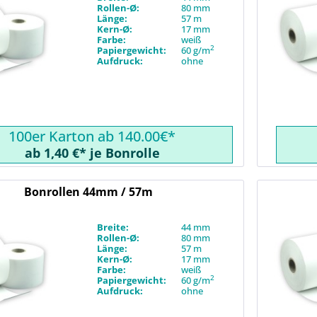
Rollen-Ø:
80 mm
Länge:
57 m
Kern-Ø:
17 mm
Farbe:
weiß
2
Papiergewicht:
60 g/m
Aufdruck:
ohne
100er Karton ab 140.00€*
ab 1,40 €* je Bonrolle
Bonrollen 44mm / 57m
Breite:
44 mm
Rollen-Ø:
80 mm
Länge:
57 m
Kern-Ø:
17 mm
Farbe:
weiß
2
Papiergewicht:
60 g/m
Aufdruck:
ohne