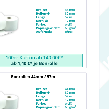
Breite:
44 mm
Rollen-Ø:
80 mm
Länge:
57 m
Kern-Ø:
17 mm
Farbe:
weiß
2
Papiergewicht:
60 g/m
Aufdruck:
ohne
100er Karton ab 140.00€*
ab 1,40 €* je Bonrolle
Bonrollen 44mm / 57m
Breite:
44 mm
Rollen-Ø:
80 mm
Länge:
57 m
Kern-Ø:
17 mm
Farbe:
weiß
2
Papiergewicht:
60 g/m