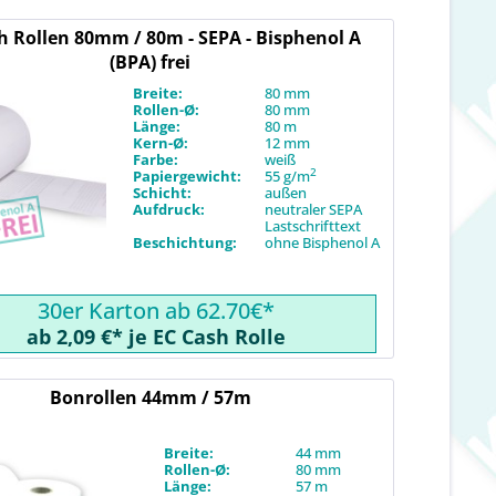
h Rollen 80mm / 80m - SEPA - Bisphenol A
(BPA) frei
Breite:
80 mm
Rollen-Ø:
80 mm
Länge:
80 m
Kern-Ø:
12 mm
Farbe:
weiß
2
Papiergewicht:
55 g/m
Schicht:
außen
Aufdruck:
neutraler SEPA
Lastschrifttext
Beschichtung:
ohne Bisphenol A
30er Karton ab 62.70€*
ab 2,09 €* je EC Cash Rolle
Bonrollen 44mm / 57m
Breite:
44 mm
Rollen-Ø:
80 mm
Länge:
57 m