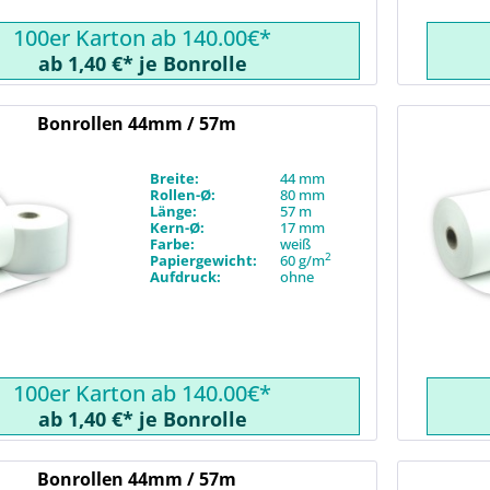
100er Karton ab 140.00€*
ab 1,40 €* je Bonrolle
Bonrollen 44mm / 57m
Breite:
44 mm
Rollen-Ø:
80 mm
Länge:
57 m
Kern-Ø:
17 mm
Farbe:
weiß
2
Papiergewicht:
60 g/m
Aufdruck:
ohne
100er Karton ab 140.00€*
ab 1,40 €* je Bonrolle
Bonrollen 44mm / 57m