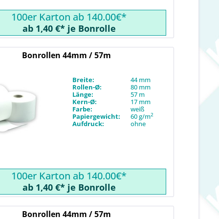
100er Karton ab 140.00€*
ab 1,40 €* je Bonrolle
Bonrollen 44mm / 57m
Breite:
44 mm
Rollen-Ø:
80 mm
Länge:
57 m
Kern-Ø:
17 mm
Farbe:
weiß
2
Papiergewicht:
60 g/m
Aufdruck:
ohne
100er Karton ab 140.00€*
ab 1,40 €* je Bonrolle
Bonrollen 44mm / 57m