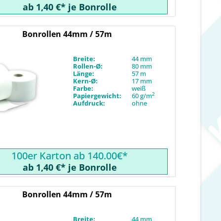
ab 1,40 €* je Bonrolle
Bonrollen 44mm / 57m
Breite:
44 mm
Rollen-Ø:
80 mm
Länge:
57 m
Kern-Ø:
17 mm
Farbe:
weiß
2
Papiergewicht:
60 g/m
Aufdruck:
ohne
100er Karton ab 140.00€*
ab 1,40 €* je Bonrolle
Bonrollen 44mm / 57m
Breite:
44 mm