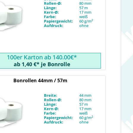
Rollen-Ø:
80 mm
Länge:
57 m
Kern-Ø:
17 mm
Farbe:
weiß
2
Papiergewicht:
60 g/m
Aufdruck:
ohne
100er Karton ab 140.00€*
ab 1,40 €* je Bonrolle
Bonrollen 44mm / 57m
Breite:
44 mm
Rollen-Ø:
80 mm
Länge:
57 m
Kern-Ø:
17 mm
Farbe:
weiß
2
Papiergewicht:
60 g/m
Aufdruck:
ohne