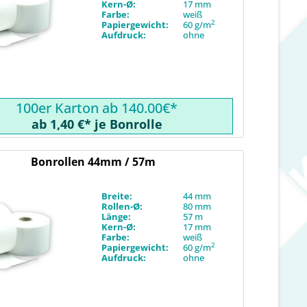
Kern-Ø:
17 mm
Farbe:
weiß
2
Papiergewicht:
60 g/m
Aufdruck:
ohne
100er Karton ab 140.00€*
ab 1,40 €* je Bonrolle
Bonrollen 44mm / 57m
Breite:
44 mm
Rollen-Ø:
80 mm
Länge:
57 m
Kern-Ø:
17 mm
Farbe:
weiß
2
Papiergewicht:
60 g/m
Aufdruck:
ohne