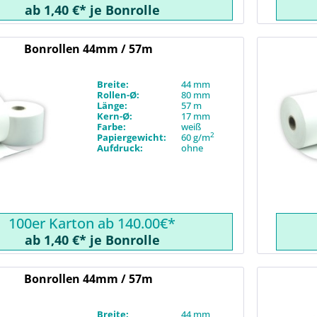
ab 1,40 €* je Bonrolle
Bonrollen 44mm / 57m
Breite:
44 mm
Rollen-Ø:
80 mm
Länge:
57 m
Kern-Ø:
17 mm
Farbe:
weiß
2
Papiergewicht:
60 g/m
Aufdruck:
ohne
100er Karton ab 140.00€*
ab 1,40 €* je Bonrolle
Bonrollen 44mm / 57m
Breite:
44 mm