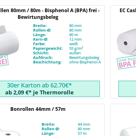
len 80mm / 80m - Bisphenol A (BPA) frei -
EC Cas
Bewirtungsbeleg
Breite:
80 mm
Rollen-Ø:
80 mm
Länge:
80 m
Kern-Ø:
12 mm
Farbe:
weiß
2
Papiergewicht:
55 g/m
Schicht:
außen
Aufdruck:
Bewirtungsbeleg
Beschichtung:
ohne Bisphenol A
30er Karton ab 62.70€*
ab 2,09 €* je Thermorolle
Bonrollen 44mm / 57m
Breite:
44 mm
Rollen-Ø:
80 mm
Länge:
57 m