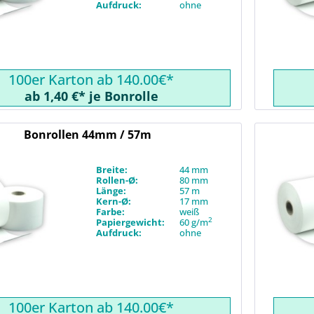
Aufdruck:
ohne
100er Karton ab 140.00€*
ab 1,40 €* je Bonrolle
Bonrollen 44mm / 57m
Breite:
44 mm
Rollen-Ø:
80 mm
Länge:
57 m
Kern-Ø:
17 mm
Farbe:
weiß
2
Papiergewicht:
60 g/m
Aufdruck:
ohne
100er Karton ab 140.00€*